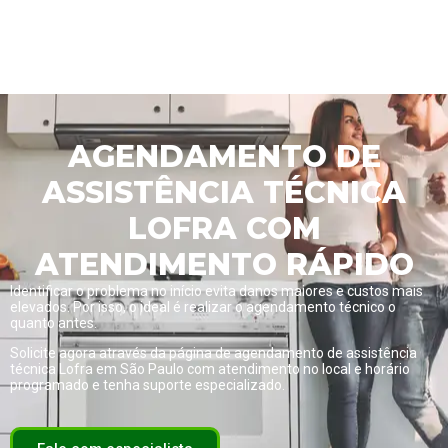
AGENDAMENTO DE
ASSISTÊNCIA TÉCNICA
LOFRA COM
ATENDIMENTO RÁPIDO
Identificar o problema no início evita danos maiores e custos mais
elevados. Por isso, o ideal é realizar o agendamento técnico o
quanto antes.
Solicite agora através da página de
agendamento de assistência
técnica Lofra em São Paulo com atendimento no local e horário
programado
e tenha suporte especializado.