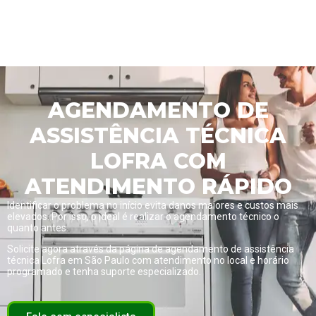
AGENDAMENTO DE
ASSISTÊNCIA TÉCNICA
LOFRA COM
ATENDIMENTO RÁPIDO
Identificar o problema no início evita danos maiores e custos mais
elevados. Por isso, o ideal é realizar o agendamento técnico o
quanto antes.
Solicite agora através da página de
agendamento de assistência
técnica Lofra em São Paulo com atendimento no local e horário
programado
e tenha suporte especializado.