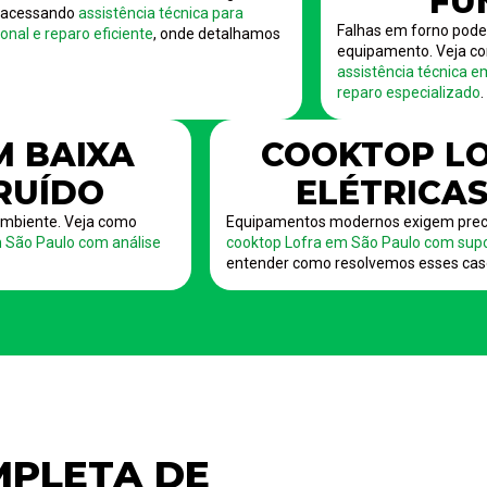
FU
s acessando
assistência técnica para
Falhas em forno pod
nal e reparo eficiente
, onde detalhamos
equipamento. Veja co
assistência técnica e
reparo especializado
.
M BAIXA
COOKTOP LO
 RUÍDO
ELÉTRICAS
mbiente. Veja como
Equipamentos modernos exigem preci
m São Paulo com análise
cooktop Lofra em São Paulo com supo
entender como resolvemos esses cas
PLETA DE