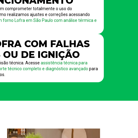
NCIONAMENTO
em comprometer totalmente o uso do
mo realizamos ajustes e correções acessando
m forno Lofra em São Paulo com análise térmica e
FRA COM FALHAS
 OU DE IGNIÇÃO
são técnica. Acesse
assistência técnica para
rte técnico completo e diagnóstico avançado
para
os.