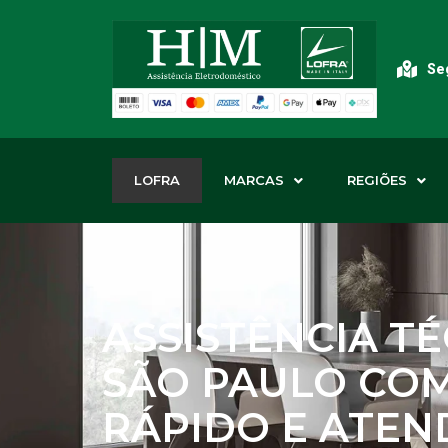
Seg
LOFRA
MARCAS
REGIÕES
ASSISTÊNCIA T
SÃO PAULO CO
RÁPIDO E ATE