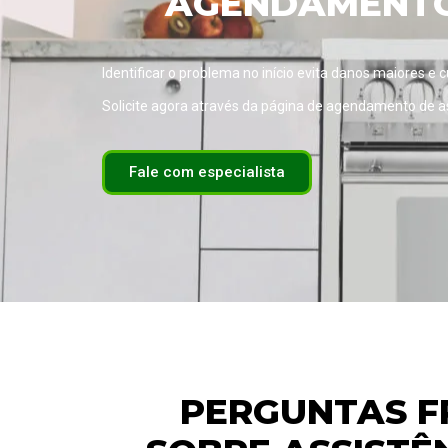
AGENDAMENTO 
Identificar o problema no início evita danos maiores e 
Solicite agora através da página de
agendamento de ass
Fale com especialista
PERGUNTAS F