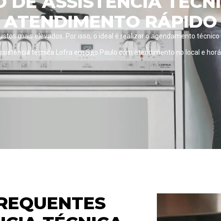
DE ASSISTÊNCIA TÉCN
ATENDIMENTO RÁPIDO
custos mais elevados. Por isso, o ideal é realizar o agendamento técnico
istência técnica Lofra em São Paulo com atendimento no local e hor
REQUENTES