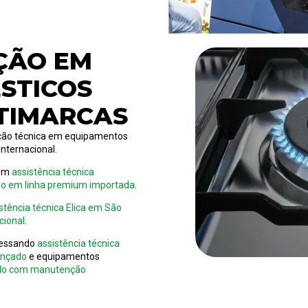
ÇÃO EM
STICOS
TIMARCAS
uação técnica em equipamentos
nternacional.
bém
assistência técnica
do em linha premium importada
.
stência técnica Elica em São
cional
.
cessando
assistência técnica
ançado
e equipamentos
aulo com manutenção