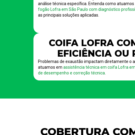
análise técnica específica. Entenda como atuamo
fogão Lofra em São Paulo com diagnóstico profissio
as principais soluções aplicadas.
COIFA LOFRA CO
EFICIÊNCIA OU
Problemas de exaustão impactam diretamente o a
atuamos em
assistência técnica em coifa Lofra e
de desempenho e correção técnica
.
COBERTURA COM