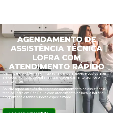
AGENDAMENTO DE
ASSISTÊNCIA TÉCNICA
LOFRA COM
ATENDIMENTO RÁPIDO
Identificar o problema no início evita danos maiores e custos mais
elevados. Por isso, o ideal é realizar o agendamento técnico o
quanto antes.
Solicite agora através da página de
agendamento de assistência
técnica Lofra em São Paulo com atendimento no local e horário
programado
e tenha suporte especializado.