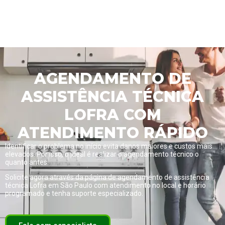
AGENDAMENTO DE
ASSISTÊNCIA TÉCNICA
LOFRA COM
ATENDIMENTO RÁPIDO
Identificar o problema no início evita danos maiores e custos mais
elevados. Por isso, o ideal é realizar o agendamento técnico o
quanto antes.
Solicite agora através da página de
agendamento de assistência
técnica Lofra em São Paulo com atendimento no local e horário
programado
e tenha suporte especializado.