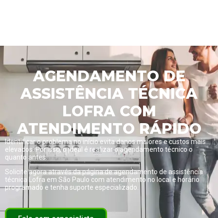
AGENDAMENTO DE
ASSISTÊNCIA TÉCNICA
LOFRA COM
ATENDIMENTO RÁPIDO
Identificar o problema no início evita danos maiores e custos mais
elevados. Por isso, o ideal é realizar o agendamento técnico o
quanto antes.
Solicite agora através da página de
agendamento de assistência
técnica Lofra em São Paulo com atendimento no local e horário
programado
e tenha suporte especializado.