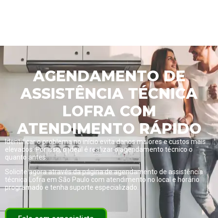
AGENDAMENTO DE
ASSISTÊNCIA TÉCNICA
LOFRA COM
ATENDIMENTO RÁPIDO
Identificar o problema no início evita danos maiores e custos mais
elevados. Por isso, o ideal é realizar o agendamento técnico o
quanto antes.
Solicite agora através da página de
agendamento de assistência
técnica Lofra em São Paulo com atendimento no local e horário
programado
e tenha suporte especializado.