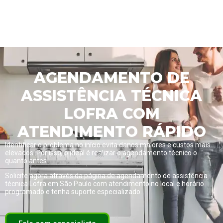
AGENDAMENTO DE
ASSISTÊNCIA TÉCNICA
LOFRA COM
ATENDIMENTO RÁPIDO
Identificar o problema no início evita danos maiores e custos mais
elevados. Por isso, o ideal é realizar o agendamento técnico o
quanto antes.
Solicite agora através da página de
agendamento de assistência
técnica Lofra em São Paulo com atendimento no local e horário
programado
e tenha suporte especializado.