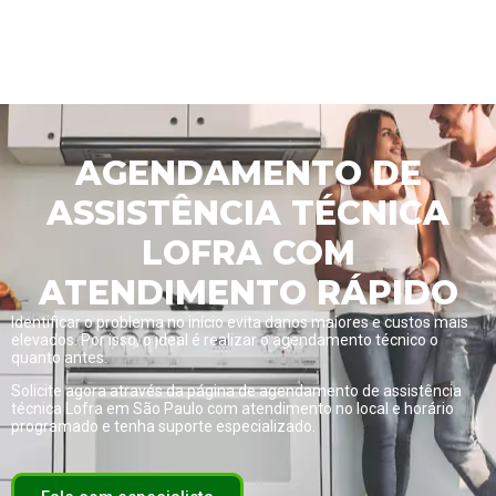
AGENDAMENTO DE
ASSISTÊNCIA TÉCNICA
LOFRA COM
ATENDIMENTO RÁPIDO
Identificar o problema no início evita danos maiores e custos mais
elevados. Por isso, o ideal é realizar o agendamento técnico o
quanto antes.
Solicite agora através da página de
agendamento de assistência
técnica Lofra em São Paulo com atendimento no local e horário
programado
e tenha suporte especializado.