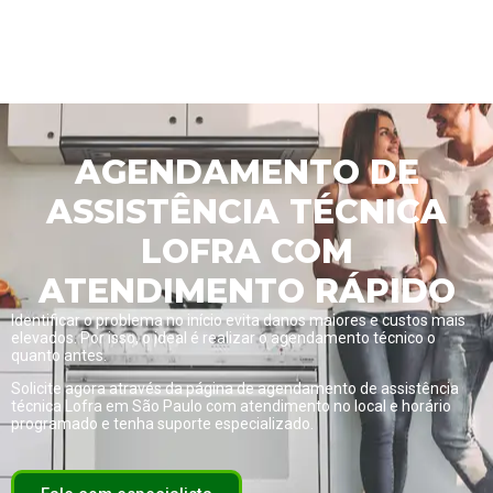
AGENDAMENTO DE
ASSISTÊNCIA TÉCNICA
LOFRA COM
ATENDIMENTO RÁPIDO
Identificar o problema no início evita danos maiores e custos mais
elevados. Por isso, o ideal é realizar o agendamento técnico o
quanto antes.
Solicite agora através da página de
agendamento de assistência
técnica Lofra em São Paulo com atendimento no local e horário
programado
e tenha suporte especializado.