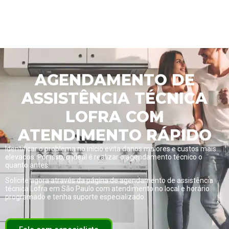
AGENDAMENTO DE
ASSISTÊNCIA TÉCNICA
LOFRA COM
ATENDIMENTO RÁPIDO
Identificar o problema no início evita danos maiores e custos mais
elevados. Por isso, o ideal é realizar o agendamento técnico o
quanto antes.
Solicite agora através da página de
agendamento de assistência
técnica Lofra em São Paulo com atendimento no local e horário
programado
e tenha suporte especializado.