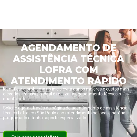
AGENDAMENTO DE
ASSISTÊNCIA TÉCNICA
LOFRA COM
ATENDIMENTO RÁPIDO
Identificar o problema no início evita danos maiores e custos mais
elevados. Por isso, o ideal é realizar o agendamento técnico o
quanto antes.
Solicite agora através da página de
agendamento de assistência
técnica Lofra em São Paulo com atendimento no local e horário
programado
e tenha suporte especializado.