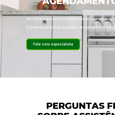
AGENDAMENTO 
Identificar o problema no início evita danos maiores e 
Solicite agora através da página de
agendamento de ass
Fale com especialista
PERGUNTAS F