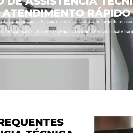
DE ASSISTÊNCIA TÉCN
ATENDIMENTO RÁPIDO
custos mais elevados. Por isso, o ideal é realizar o agendamento técnico
istência técnica Lofra em São Paulo com atendimento no local e hor
REQUENTES