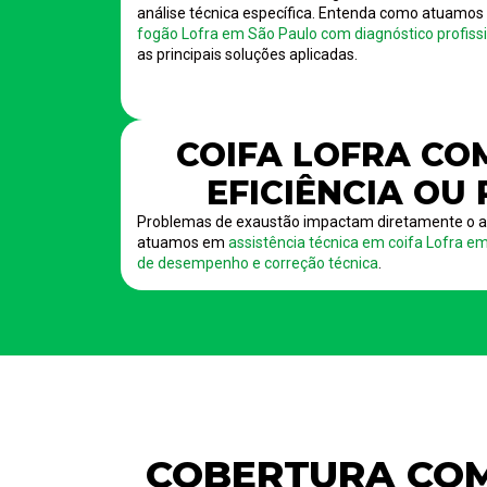
análise técnica específica. Entenda como atuamo
fogão Lofra em São Paulo com diagnóstico profissio
as principais soluções aplicadas.
COIFA LOFRA CO
EFICIÊNCIA OU
Problemas de exaustão impactam diretamente o a
atuamos em
assistência técnica em coifa Lofra e
de desempenho e correção técnica
.
COBERTURA COM