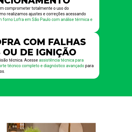
NCIONAMENTO
em comprometer totalmente o uso do
mo realizamos ajustes e correções acessando
m forno Lofra em São Paulo com análise térmica e
FRA COM FALHAS
 OU DE IGNIÇÃO
são técnica. Acesse
assistência técnica para
rte técnico completo e diagnóstico avançado
para
os.