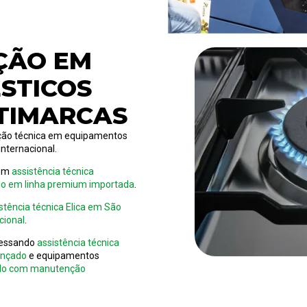
ÇÃO EM
STICOS
TIMARCAS
uação técnica em equipamentos
nternacional.
bém
assistência técnica
do em linha premium importada
.
stência técnica Elica em São
cional
.
cessando
assistência técnica
ançado
e equipamentos
aulo com manutenção