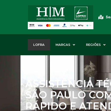
Seg
LOFRA
MARCAS
REGIÕES
ASSISTÊNCIA T
SÃO PAULO CO
RÁPIDO E ATE