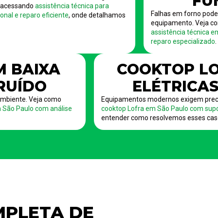
FU
s acessando
assistência técnica para
Falhas em forno pod
nal e reparo eficiente
, onde detalhamos
equipamento. Veja co
assistência técnica e
reparo especializado
.
M BAIXA
COOKTOP LO
 RUÍDO
ELÉTRICAS
mbiente. Veja como
Equipamentos modernos exigem preci
m São Paulo com análise
cooktop Lofra em São Paulo com supo
entender como resolvemos esses cas
PLETA DE