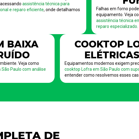
FU
s acessando
assistência técnica para
Falhas em forno pod
nal e reparo eficiente
, onde detalhamos
equipamento. Veja co
assistência técnica e
reparo especializado
.
M BAIXA
COOKTOP LO
 RUÍDO
ELÉTRICAS
mbiente. Veja como
Equipamentos modernos exigem preci
m São Paulo com análise
cooktop Lofra em São Paulo com supo
entender como resolvemos esses cas
PLETA DE