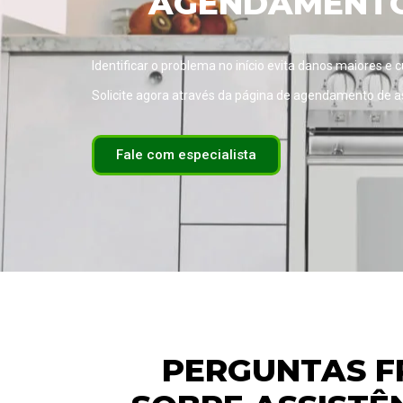
AGENDAMENTO 
Identificar o problema no início evita danos maiores e 
Solicite agora através da página de
agendamento de ass
Fale com especialista
PERGUNTAS F