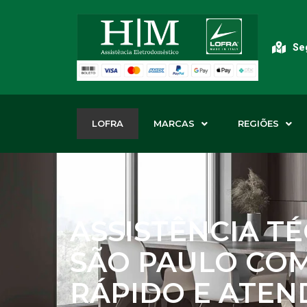
Seg
LOFRA
MARCAS
REGIÕES
ASSISTÊNCIA T
SÃO PAULO CO
RÁPIDO E ATE