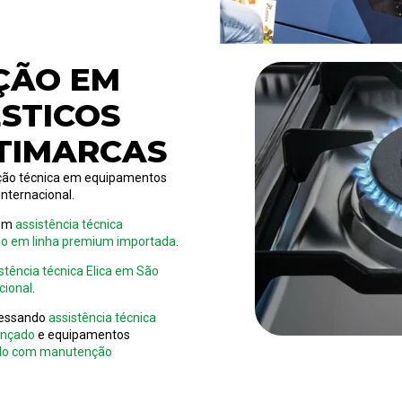
ÇÃO EM
STICOS
TIMARCAS
uação técnica em equipamentos
nternacional.
bém
assistência técnica
do em linha premium importada
.
stência técnica Elica em São
cional
.
cessando
assistência técnica
ançado
e equipamentos
aulo com manutenção