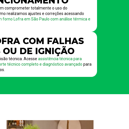
NCIONAMENTO
em comprometer totalmente o uso do
mo realizamos ajustes e correções acessando
m forno Lofra em São Paulo com análise térmica e
FRA COM FALHAS
 OU DE IGNIÇÃO
são técnica. Acesse
assistência técnica para
rte técnico completo e diagnóstico avançado
para
os.