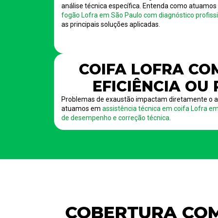
análise técnica específica. Entenda como atuamo
fogão Lofra em São Paulo com diagnóstico profissio
as principais soluções aplicadas.
COIFA LOFRA CO
EFICIÊNCIA OU
Problemas de exaustão impactam diretamente o a
atuamos em
assistência técnica em coifa Lofra e
de desempenho e correção técnica
.
COBERTURA COM