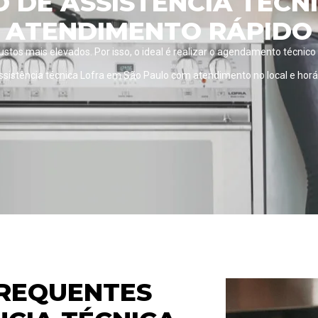
DE ASSISTÊNCIA TÉCN
ATENDIMENTO RÁPIDO
custos mais elevados. Por isso, o ideal é realizar o agendamento técnico
istência técnica Lofra em São Paulo com atendimento no local e hor
REQUENTES