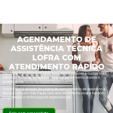
AGENDAMENTO DE
ASSISTÊNCIA TÉCNICA
LOFRA COM
ATENDIMENTO RÁPIDO
Identificar o problema no início evita danos maiores e custos mais
elevados. Por isso, o ideal é realizar o agendamento técnico o
quanto antes.
Solicite agora através da página de
agendamento de assistência
técnica Lofra em São Paulo com atendimento no local e horário
programado
e tenha suporte especializado.